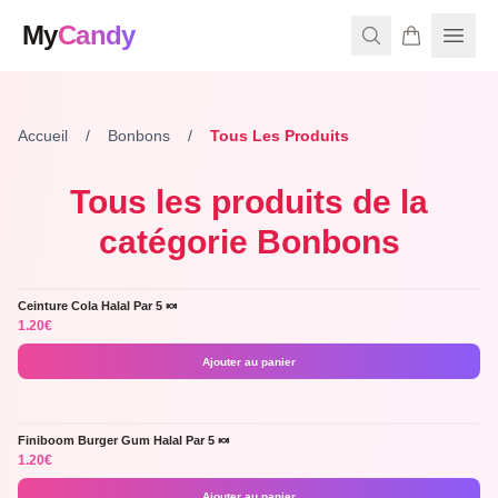
My
Candy
Accueil
/
Bonbons
/
Tous Les Produits
Tous les produits de la
catégorie
Bonbons
Ceinture Cola Halal Par 5 🍬
Halal !
1.20
€
Ajouter au panier
Finiboom Burger Gum Halal Par 5 🍬
Trop bon
1.20
€
Ajouter au panier