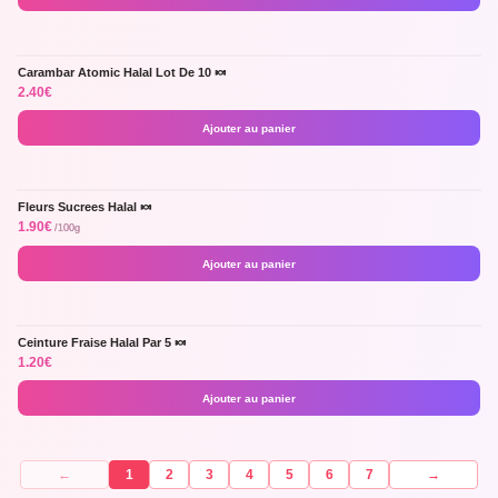
Carambar Atomic Halal Lot De 10 🍬
PAR 10 !
2.40
€
Ajouter au panier
Fleurs Sucrees Halal 🍬
1.90
€
/100g
Ajouter au panier
Ceinture Fraise Halal Par 5 🍬
Trop Bon !
Halal
1.20
€
Ajouter au panier
←
1
2
3
4
5
6
7
→