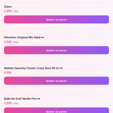
Glace
1.90
€
/100g
Ajouter au panier
Hitschies Original Mix Halal 🍬
Dinguerie celui la !
2.90
€
/100g
Ajouter au panier
Skittles Squishy Cloudz Crazy Sour 94 Gr 🍬
Japon !
4.90
€
Ajouter au panier
Balle De Golf Vanille Fini 🍬
1.90
€
/100g
Ajouter au panier