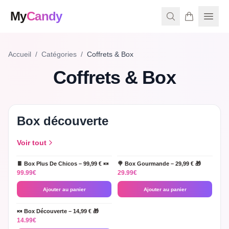
My
Candy
Accueil
/
Catégories
/
Coffrets & Box
Coffrets & Box
Box découverte
Voir tout
🍫 Box Plus De Chicos – 99,99 € 🍬
🍭 Box Gourmande – 29,99 € 🎁
99.99
€
29.99
€
Ajouter au panier
Ajouter au panier
🍬 Box Découverte – 14,99 € 🎁
14.99
€