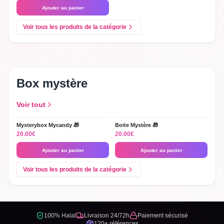
Ajouter au panier
Voir tous les produits de la catégorie
Box mystère
Voir tout
Mysterybox Mycandy 🎁
Boite Mystère 🎁
A Découvrir !
Trop bon !
20.00
€
20.00
€
Ajouter au panier
Ajouter au panier
Voir tous les produits de la catégorie
100% Halal
Livraison 24/72h
Paiement sécurisé
120+ références