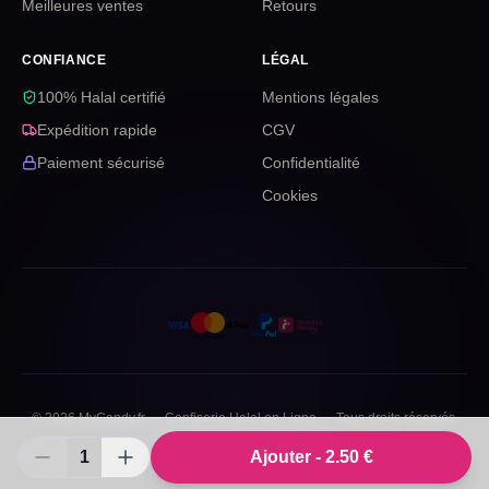
Meilleures ventes
Retours
CONFIANCE
LÉGAL
100% Halal certifié
Mentions légales
Expédition rapide
CGV
Paiement sécurisé
Confidentialité
Cookies
©
2026
MyCandy.fr — Confiserie Halal en Ligne — Tous droits réservés.
Mentions
CGV
Confidentialité
1
Ajouter -
2.50
€