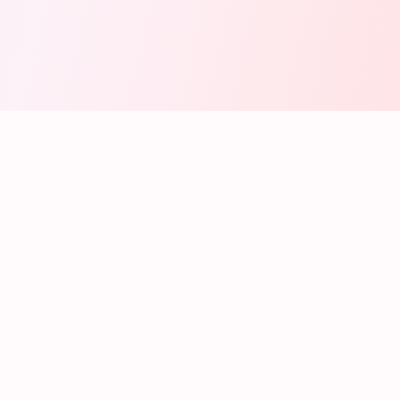
100% Halal
Livraison 24/72h
Paiement sécurisé
120+ références
My
Candy
100% CERTIFIÉ HALAL
N°1 de la confiserie halal en ligne. Bonbons halal, chocolats et
coffrets certifiés. -10% sur votre 1ère commande.